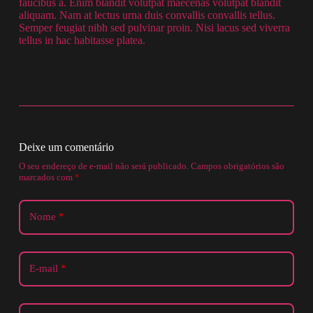
faucibus a. Enim blandit volutpat maecenas volutpat blandit
aliquam. Nam at lectus urna duis convallis convallis tellus.
Semper feugiat nibh sed pulvinar proin. Nisi lacus sed viverra
tellus in hac habitasse platea.
Deixe um comentário
O seu endereço de e-mail não será publicado.
Campos obrigatórios são
marcados com
*
Nome
*
E-mail
*