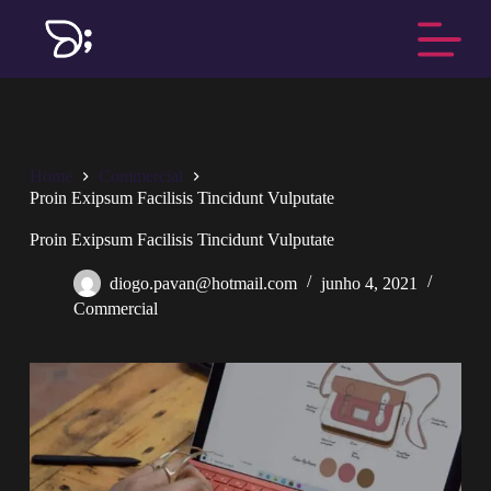
P
u
l
a
r
p
a
r
Home
Commercial
a
Proin Exipsum Facilisis Tincidunt Vulputate
o
c
o
Proin Exipsum Facilisis Tincidunt Vulputate
n
t
diogo.pavan@hotmail.com
junho 4, 2021
e
Commercial
ú
d
o