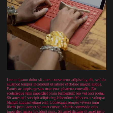
Lorem ipsum dolor sit amet, consectetur adipiscing elit, sed do
eiusmod tempor incididunt ut labore et dolore magna aliqua.
Fames ac turpis egestas maecenas pharetra convallis. Eu
scelerisque felis imperdiet proin fermentum leo vel orci porta.
Sit amet nisl suscipit adipiscing bibendum. Maecenas volutpat
blandit aliquam etiam erat. Consequat semper viverra nam
libero justo laoreet sit amet cursus. Mauris commodo quis
imperdiet massa tincidunt nunc. Sit amet dictum sit amet justo