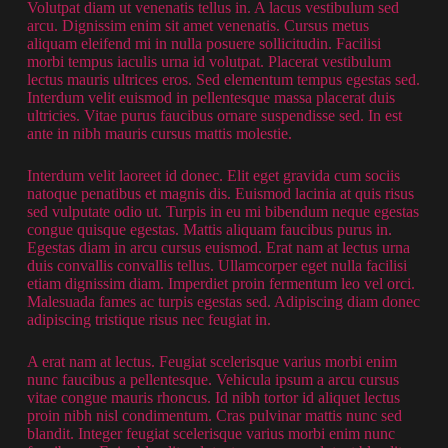
Volutpat diam ut venenatis tellus in. A lacus vestibulum sed
arcu. Dignissim enim sit amet venenatis. Cursus metus
aliquam eleifend mi in nulla posuere sollicitudin. Facilisi
morbi tempus iaculis urna id volutpat. Placerat vestibulum
lectus mauris ultrices eros. Sed elementum tempus egestas sed.
Interdum velit euismod in pellentesque massa placerat duis
ultricies. Vitae purus faucibus ornare suspendisse sed. In est
ante in nibh mauris cursus mattis molestie.
Interdum velit laoreet id donec. Elit eget gravida cum sociis
natoque penatibus et magnis dis. Euismod lacinia at quis risus
sed vulputate odio ut. Turpis in eu mi bibendum neque egestas
congue quisque egestas. Mattis aliquam faucibus purus in.
Egestas diam in arcu cursus euismod. Erat nam at lectus urna
duis convallis convallis tellus. Ullamcorper eget nulla facilisi
etiam dignissim diam. Imperdiet proin fermentum leo vel orci.
Malesuada fames ac turpis egestas sed. Adipiscing diam donec
adipiscing tristique risus nec feugiat in.
A erat nam at lectus. Feugiat scelerisque varius morbi enim
nunc faucibus a pellentesque. Vehicula ipsum a arcu cursus
vitae congue mauris rhoncus. Id nibh tortor id aliquet lectus
proin nibh nisl condimentum. Cras pulvinar mattis nunc sed
blandit. Integer feugiat scelerisque varius morbi enim nunc