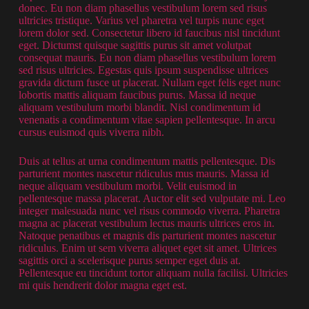
donec. Eu non diam phasellus vestibulum lorem sed risus
ultricies tristique. Varius vel pharetra vel turpis nunc eget
lorem dolor sed. Consectetur libero id faucibus nisl tincidunt
eget. Dictumst quisque sagittis purus sit amet volutpat
consequat mauris. Eu non diam phasellus vestibulum lorem
sed risus ultricies. Egestas quis ipsum suspendisse ultrices
gravida dictum fusce ut placerat. Nullam eget felis eget nunc
lobortis mattis aliquam faucibus purus. Massa id neque
aliquam vestibulum morbi blandit. Nisl condimentum id
venenatis a condimentum vitae sapien pellentesque. In arcu
cursus euismod quis viverra nibh.
Duis at tellus at urna condimentum mattis pellentesque. Dis
parturient montes nascetur ridiculus mus mauris. Massa id
neque aliquam vestibulum morbi. Velit euismod in
pellentesque massa placerat. Auctor elit sed vulputate mi. Leo
integer malesuada nunc vel risus commodo viverra. Pharetra
magna ac placerat vestibulum lectus mauris ultrices eros in.
Natoque penatibus et magnis dis parturient montes nascetur
ridiculus. Enim ut sem viverra aliquet eget sit amet. Ultrices
sagittis orci a scelerisque purus semper eget duis at.
Pellentesque eu tincidunt tortor aliquam nulla facilisi. Ultricies
mi quis hendrerit dolor magna eget est.