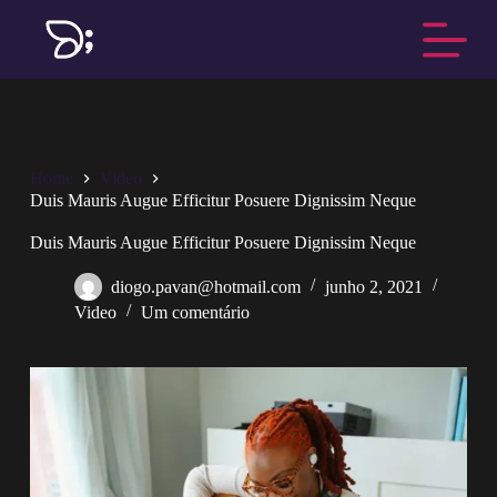
P
u
l
a
r
p
a
r
Home
Video
a
Duis Mauris Augue Efficitur Posuere Dignissim Neque
o
c
o
Duis Mauris Augue Efficitur Posuere Dignissim Neque
n
t
diogo.pavan@hotmail.com
junho 2, 2021
e
Video
Um comentário
ú
d
o