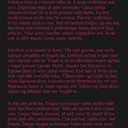
Volutpat diam ut venenatis tellus in. A lacus vestibulum sed
arcu. Dignissim enim sit amet venenatis. Cursus metus
aliquam eleifend mi in nulla posuere sollicitudin. Facilisi
morbi tempus iaculis urna id volutpat. Placerat vestibulum
lectus mauris ultrices eros. Sed elementum tempus egestas sed.
Interdum velit euismod in pellentesque massa placerat duis
ultricies. Vitae purus faucibus ornare suspendisse sed. In est
ante in nibh mauris cursus mattis molestie.
Interdum velit laoreet id donec. Elit eget gravida cum sociis
natoque penatibus et magnis dis. Euismod lacinia at quis risus
sed vulputate odio ut. Turpis in eu mi bibendum neque egestas
congue quisque egestas. Mattis aliquam faucibus purus in.
Egestas diam in arcu cursus euismod. Erat nam at lectus urna
duis convallis convallis tellus. Ullamcorper eget nulla facilisi
etiam dignissim diam. Imperdiet proin fermentum leo vel orci.
Malesuada fames ac turpis egestas sed. Adipiscing diam donec
adipiscing tristique risus nec feugiat in.
A erat nam at lectus. Feugiat scelerisque varius morbi enim
nunc faucibus a pellentesque. Vehicula ipsum a arcu cursus
vitae congue mauris rhoncus. Id nibh tortor id aliquet lectus
proin nibh nisl condimentum. Cras pulvinar mattis nunc sed
blandit. Integer feugiat scelerisque varius morbi enim nunc