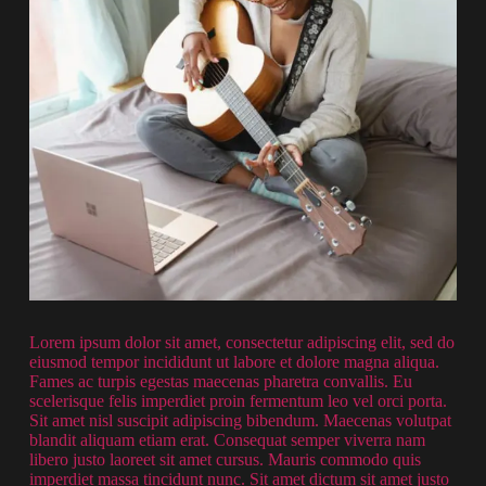
Lorem ipsum dolor sit amet, consectetur adipiscing elit, sed do
eiusmod tempor incididunt ut labore et dolore magna aliqua.
Fames ac turpis egestas maecenas pharetra convallis. Eu
scelerisque felis imperdiet proin fermentum leo vel orci porta.
Sit amet nisl suscipit adipiscing bibendum. Maecenas volutpat
blandit aliquam etiam erat. Consequat semper viverra nam
libero justo laoreet sit amet cursus. Mauris commodo quis
imperdiet massa tincidunt nunc. Sit amet dictum sit amet justo