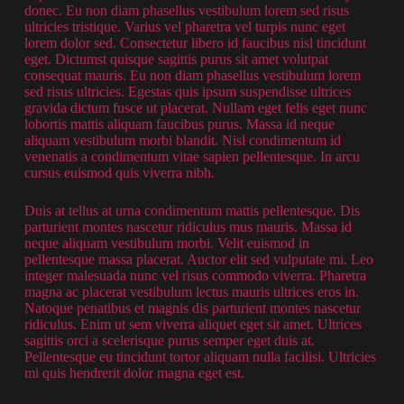
donec. Eu non diam phasellus vestibulum lorem sed risus
ultricies tristique. Varius vel pharetra vel turpis nunc eget
lorem dolor sed. Consectetur libero id faucibus nisl tincidunt
eget. Dictumst quisque sagittis purus sit amet volutpat
consequat mauris. Eu non diam phasellus vestibulum lorem
sed risus ultricies. Egestas quis ipsum suspendisse ultrices
gravida dictum fusce ut placerat. Nullam eget felis eget nunc
lobortis mattis aliquam faucibus purus. Massa id neque
aliquam vestibulum morbi blandit. Nisl condimentum id
venenatis a condimentum vitae sapien pellentesque. In arcu
cursus euismod quis viverra nibh.
Duis at tellus at urna condimentum mattis pellentesque. Dis
parturient montes nascetur ridiculus mus mauris. Massa id
neque aliquam vestibulum morbi. Velit euismod in
pellentesque massa placerat. Auctor elit sed vulputate mi. Leo
integer malesuada nunc vel risus commodo viverra. Pharetra
magna ac placerat vestibulum lectus mauris ultrices eros in.
Natoque penatibus et magnis dis parturient montes nascetur
ridiculus. Enim ut sem viverra aliquet eget sit amet. Ultrices
sagittis orci a scelerisque purus semper eget duis at.
Pellentesque eu tincidunt tortor aliquam nulla facilisi. Ultricies
mi quis hendrerit dolor magna eget est.