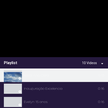
Playlist
10 Videos
Reels Ana Clara
0:13
Inauguração Excelencia
0:16
Evelyn 15 anos
0:16